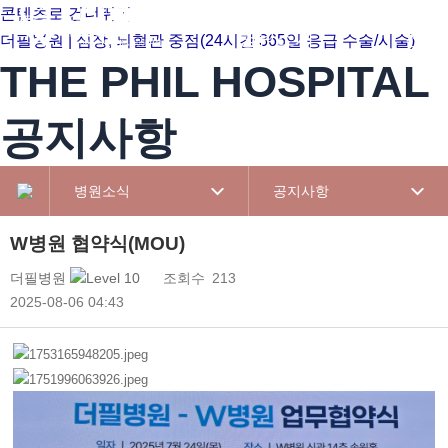
콘텐츠로 건너뛰기
병원소개
진료
더필병원 | 심장, 뇌혈관 중점(24시간 365일 응급 수술/시술)
THE PHIL HOSPITAL
공지사항
병원소식
공지사항
W병원 협약식(MOU)
더필병원
조회수
213
2025-08-06 04:43