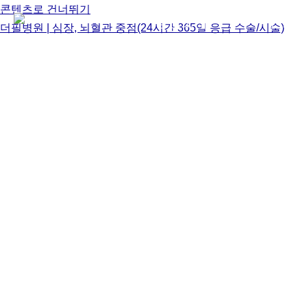
콘텐츠로 건너뛰기
병원소개
진료
더필병원 | 심장, 뇌혈관 중점(24시간 365일 응급 수술/시술)
THE PHIL HOSPITAL
공지사항
병원소식
공지사항
제일효요양병원 협약식(MOU)
더필병원
조회수
147
2025-08-06 04:35
반드시 [必] 살린다, 반드시 [必] 치료한다
안녕하세요 더필병원입니다.