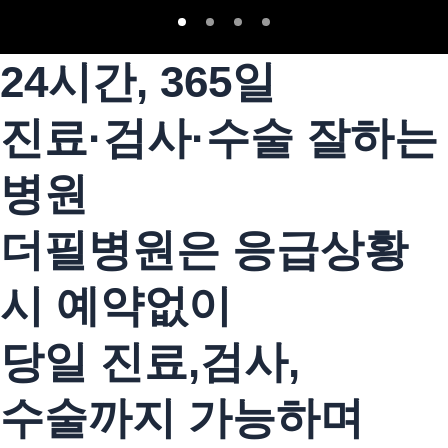
24시간, 365일
진료·검사·수술 잘하는
병원
더필병원은 응급상황
시 예약없이
당일 진료,검사,
수술까지 가능하며