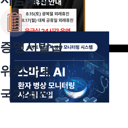
증명서발급
오늘 하루 보지 않음
닫기
위치안내
국가검진