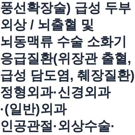
풍선확장술)
급성 두부
외상 / 뇌출혈 및
뇌동맥류 수술
소화기
응급질환(위장관 출혈,
급성 담도염, 췌장질환)
정형외과·신경외과
·(일반)외과
인공관절·외상수술·