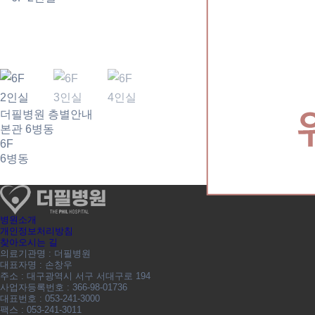
6F 2인실
더필병원 층별안내
본관 6병동
6F
6병동
병원소개
개인정보처리방침
찾아오시는 길
의료기관명 : 더필병원
대표자명 : 손창우
주소 : 대구광역시 서구 서대구로 194
사업자등록번호 : 366-98-01736
대표번호 : 053-241-3000
팩스 : 053-241-3011