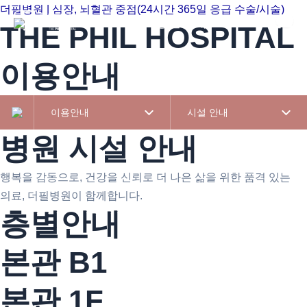
콘텐츠로
더필병원 | 심장, 뇌혈관 중점(24시간 365일 응급 수술/시술)
병원소개
진료
건너뛰기
THE PHIL HOSPITAL
이용안내
이용안내
시설 안내
병원 시설 안내
행복을 감동으로, 건강을 신뢰로
더 나은 삶을 위한 품격 있는
의료, 더필병원이 함께합니다.
층별안내
본관 B1
본관 1F