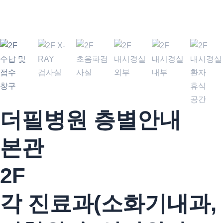
2F 수납 및 접수 창구
더필병원 층별안내
본관
2F
각 진료과(소화기내과,