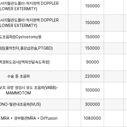
측)사지혈관도플러-하지정맥 DOPPLER
150000
LOWER EXTERMITY)
측)사지혈관도플러-하지정맥 DOPPLER
150000
LOWER EXTERMITY)
도초음파(I)Cystostomy용
150000
I)(흉막천자,흉강삽관술,PTGBD)
150000
(동맥경화도검사)(맥파전달속도측정)
90000
수술 중 초음파
220000
조 유방 생검시 유도 초음파(VABB)-
100000
MAMMOTOM
ONO-혈관내초음파(IVUS)
300000
 + MRA + 경부혈관MRA + Diffusion
1080000