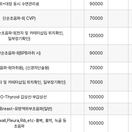
위+대장 동시 수면관리료
90000
단순초음파-Ⅱ( CVP)
70000
단순초음파-Ⅱ(천자 및 카테터삽입 위치확인,
120000
일부장기확인)
단순초음파-Ⅱ(BPB마취 시)
90000
파-Ⅱ(마취용), (신경차단술용)
70000
자 및 카테터삽입 위치확인, 일부장기확인)
70000
O-Thyroid 갑상선·부갑상선
100000
Breast-유방액와부초음파(일반)
100000
all,Pleura,Rib,etc-흉벽, 흉막, 늑골 등
100000
초음파