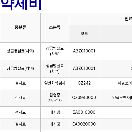
약제비
진
중분류
소분류
코드
상급병실료
상급병실료(차액)
ABZ010001
(차액)
상급병실료
상급병실료(차액)
ABZ010001
(차액)
검사료
일반화학검사
CZ242
아밀로이드 
감염증
검사료
CZ3940000
인플루엔자(I
기타검사
검사료
내시경
EA0010000
검사료
내시경
EA0020000