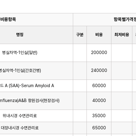
료비용항목
항목별가격정
명칭
구분
비용
최저비용
병실차액-1인실(일반)
200000
병실차액-1인실(간호간병)
240000
A (SAA)-Serum Amyloid A
60000
nfluenza)A&B 항원검사(현장검사)
40000
위내시경 수면관리료
35000
대장내시경 수면관리료
65000