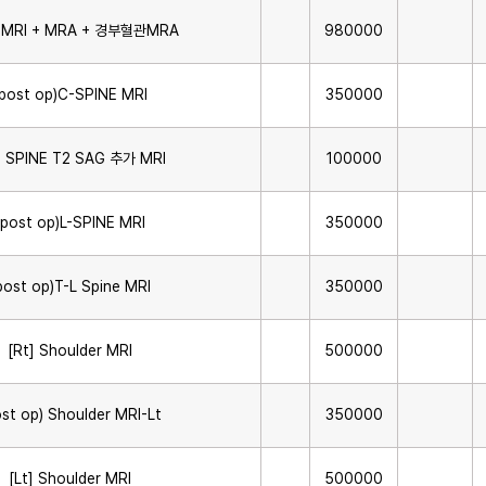
n MRI + MRA + 경부혈관MRA
980000
(post op)C-SPINE MRI
350000
 SPINE T2 SAG 추가 MRI
100000
(post op)L-SPINE MRI
350000
post op)T-L Spine MRI
350000
[Rt] Shoulder MRI
500000
ost op) Shoulder MRI-Lt
350000
[Lt] Shoulder MRI
500000