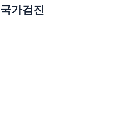
국가검진
병원소개
개인정보처리방침
찾아오시는 길
의료기관명 : 더필병원
대표자명 : 손창우
주소 : 대구광역시 서구
서대구로 194