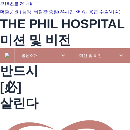
콘텐츠로 건너뛰기
병원소개
진료
더필병원 | 심장, 뇌혈관 중점(24시간 365일 응급 수술/시술)
THE PHIL HOSPITAL
미션 및 비전
병원소개
미션 및 비전
반드시
[必]
살린다