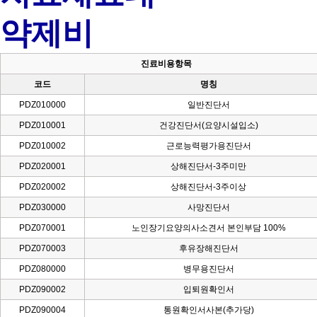
약제비
진료비용항목
코드
명칭
PDZ010000
일반진단서
PDZ010001
건강진단서(요양시설입소)
PDZ010002
근로능력평가용진단서
PDZ020001
상해진단서-3주미만
PDZ020002
상해진단서-3주이상
PDZ030000
사망진단서
PDZ070001
노인장기요양의사소견서 본인부담 100%
PDZ070003
후유장해진단서
PDZ080000
병무용진단서
PDZ090002
입퇴원확인서
PDZ090004
통원확인서사본(추가당)