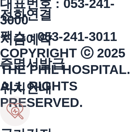
대표번호 : 053-241-
전화연결
3000
팩스 : 053-241-3011
지금예약
COPYRIGHT ⓒ 2025
증명서발급
THE PHIL HOSPITAL.
ALL RIGHTS
위치안내
PRESERVED.