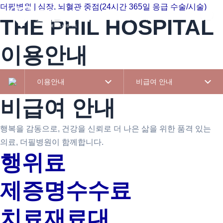
콘텐츠로
더필병원 | 심장, 뇌혈관 중점(24시간 365일 응급 수술/시술)
병원소개
진료
건너뛰기
THE PHIL HOSPITAL
이용안내
이용안내
비급여 안내
비급여 안내
행복을 감동으로, 건강을 신뢰로
더 나은 삶을 위한 품격 있는
의료, 더필병원이 함께합니다.
행위료
제증명수수료
치료재료대