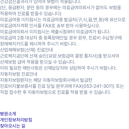
건강검진결과서가 있어야 보험이 적용됩니다.
(단, 응급환자, 분만 등의 경우에는 의료급여의뢰서가 없어도 보험을
적용하여 진료를 받을수 있습니다)
의료급여증 미지참시는 의료급여증 발급처(구,시,읍,면,동)에 유선으로
의료급여자격확 인서를 FAX로 송부 받아 사용하십시오.
의료급여의뢰서 미지참시는 제출시점부터 의료급여가 됩니다.
의료급여 2종 대상자 중 등록장애인일 경우 원무, 진료비 수납창구에
장애복지카드를 제시하여 주시기 바랍니다.
산업재해보험(산재) 진료안내
근로복지공단에 산재 승인(요양․보험급여 결정 통지서)을 받으셔야
산재보험 급여 적용을 받으실 수 있습니다.
이외 필요한 제반사항은 산재담당자와 상담하여 주시기 바랍니다.
자동자보험 진료안내
자동차보험환자는 해당 자동차보험회사에서 발급한
진료비지불보증서를 진료 당일 원무과에 FAX(053-241-3011) 또는
직접 접수한 후 자동차보험으로 진료를 적용 받을 수 있습니다.
병원소개
개인정보처리방침
찾아오시는 길