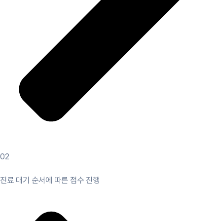
02
진료 대기 순서에 따른 접수 진행