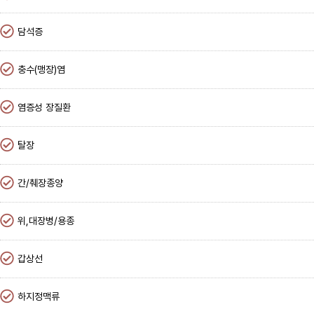
담석증
충수(맹장)염
염증성 장질환
탈장
간/췌장종양
위,대장병/용종
갑상선
하지정맥류