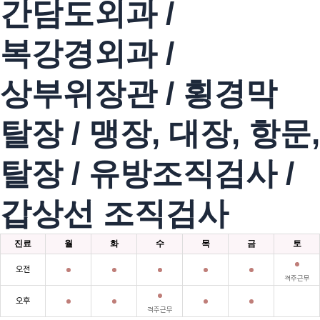
간담도외과 /
복강경외과 /
상부위장관 / 횡경막
탈장 / 맹장, 대장, 항문,
탈장 / 유방조직검사 /
갑상선 조직검사
진료
월
화
수
목
금
토
오전
격주근무
오후
격주근무