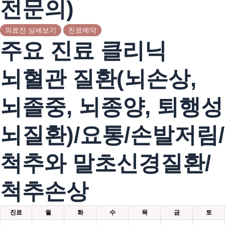
전문의)
의료진 상세보기
진료예약
주요 진료 클리닉
뇌혈관 질환(뇌손상,
뇌졸중, 뇌종양, 퇴행성
뇌질환)/요통/손발저림/
척추와 말초신경질환/
척추손상
진료
월
화
수
목
금
토