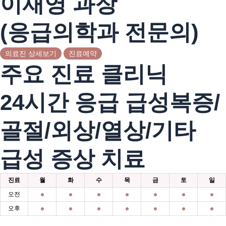
이재영 과장
(응급의학과 전문의)
의료진 상세보기
진료예약
주요 진료 클리닉
24시간 응급 급성복증/
골절/외상/열상/기타
급성 증상 치료
진료
월
화
수
목
금
토
일
오전
오후