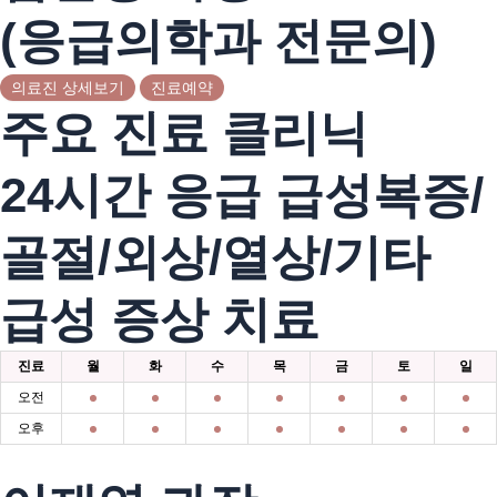
(응급의학과 전문의)
의료진 상세보기
진료예약
주요 진료 클리닉
24시간 응급 급성복증/
골절/외상/열상/기타
급성 증상 치료
진료
월
화
수
목
금
토
일
오전
오후