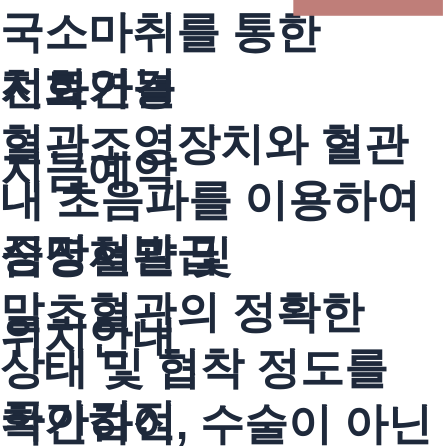
국소마취를 통한
치료가능
전화연결
혈관조영장치와 혈관
지금예약
내 초음파를 이용하여
증명서발급
심장혈관 및
말초혈관의 정확한
위치안내
상태 및 협착 정도를
국가검진
확인하여,
수술이 아닌