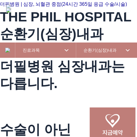
콘텐츠로
더필병원 | 심장, 뇌혈관 중점(24시간 365일 응급 수술/시술)
병원소개
진료
건너뛰기
THE PHIL HOSPITAL
순환기(심장)내과
진료과목
순환기(심장)내과
더필병원 심장내과는
다릅니다.
수술이 아닌