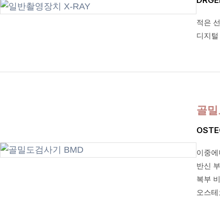
적은 
디지털
골밀
OSTE
이중에너
반신 부
복부 비
오스테오