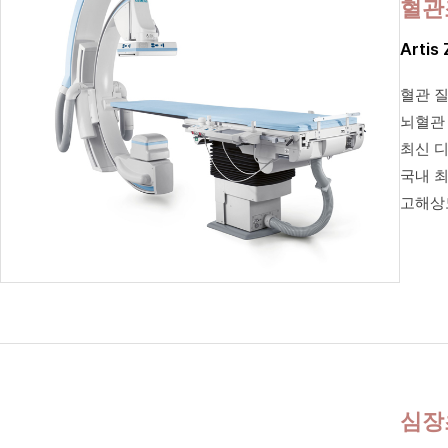
혈관
Artis
혈관 
뇌혈관
최신 
국내 최
고해상도
심장