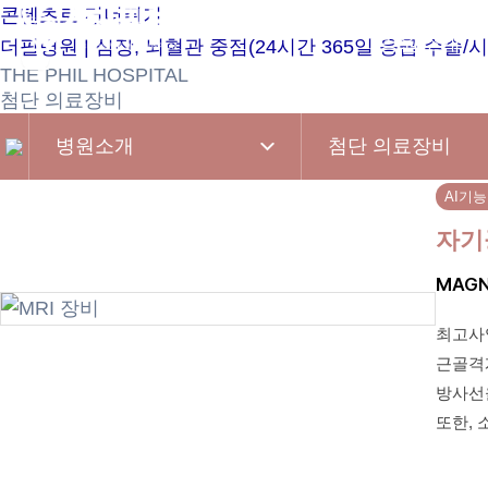
콘텐츠로 건너뛰기
병원소개
더필병원 | 심장, 뇌혈관 중점(24시간 365일 응급 수술/시
THE PHIL HOSPITAL
첨단 의료장비
병원소개
첨단 의료장비
AI기능
자기공
MAGN
최고사양
근골격계
방사선
또한,