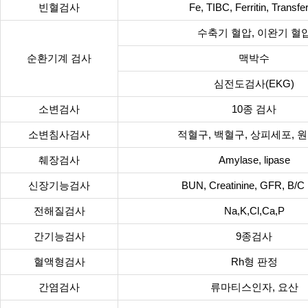
빈혈검사
Fe, TIBC, Ferritin, Transfer
수축기 혈압, 이완기 혈
순환기계 검사
맥박수
심전도검사(EKG)
소변검사
10종 검사
소변침사검사
적혈구, 백혈구, 상피세포, 원
췌장검사
Amylase, lipase
신장기능검사
BUN, Creatinine, GFR, B/C r
전해질검사
Na,K,Cl,Ca,P
간기능검사
9종검사
혈액형검사
Rh형 판정
간염검사
류마티스인자, 요산