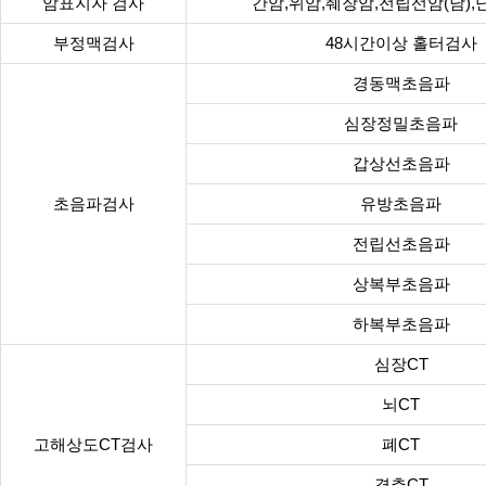
암표지자 검사
간암,위암,췌장암,전립선암(남),
부정맥검사
48시간이상 홀터검사
경동맥초음파
심장정밀초음파
갑상선초음파
초음파검사
유방초음파
전립선초음파
상복부초음파
하복부초음파
심장CT
뇌CT
고해상도CT검사
폐CT
경추CT