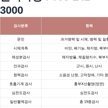
3000
검사분류
항목
문진
과거병력 및 시체, 병력 및 질
시체계측
비만, 폐기능, 체지방, 복
체성분검사
체지방율, 체질량지수, 복부
안과검사
근시, 원시, 난시
청력검사
소음성 난청, 고막장애, 기타 
호흡기계 검사
흉부X선촬영(정면)
심전도검사
심전도검사
일반혈액검사
총 19종검사