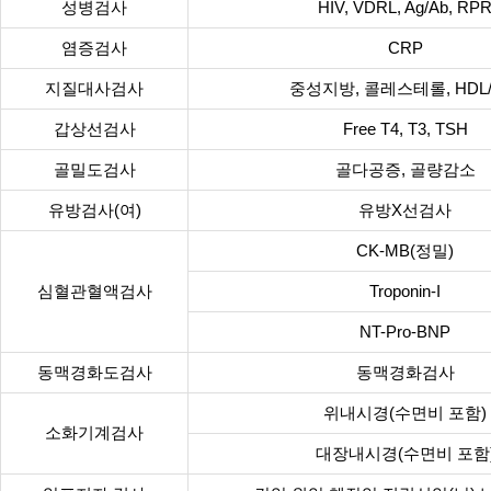
성병검사
HIV, VDRL, Ag/Ab, RP
염증검사
CRP
지질대사검사
중성지방, 콜레스테롤, HDL/
갑상선검사
Free T4, T3, TSH
골밀도검사
골다공증, 골량감소
유방검사(여)
유방X선검사
CK-MB(정밀)
심혈관혈액검사
Troponin-I
NT-Pro-BNP
동맥경화도검사
동맥경화검사
위내시경(수면비 포함)
소화기계검사
대장내시경(수면비 포함